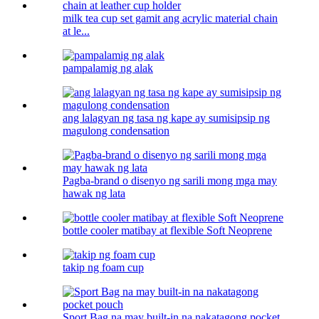
milk tea cup set gamit ang acrylic material chain
at le...
pampalamig ng alak
ang lalagyan ng tasa ng kape ay sumisipsip ng
magulong condensation
Pagba-brand o disenyo ng sarili mong mga may
hawak ng lata
bottle cooler matibay at flexible Soft Neoprene
takip ng foam cup
Sport Bag na may built-in na nakatagong pocket