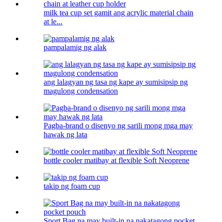
milk tea cup set gamit ang acrylic material chain
at le...
pampalamig ng alak
ang lalagyan ng tasa ng kape ay sumisipsip ng
magulong condensation
Pagba-brand o disenyo ng sarili mong mga may
hawak ng lata
bottle cooler matibay at flexible Soft Neoprene
takip ng foam cup
Sport Bag na may built-in na nakatagong pocket