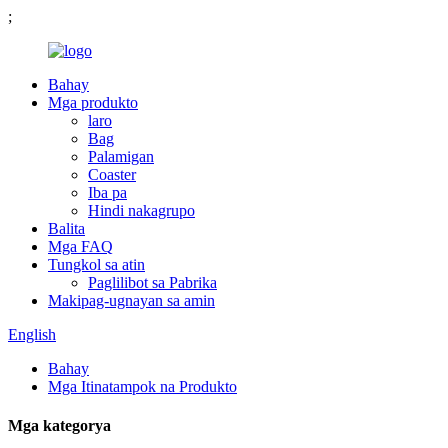
;
Bahay
Mga produkto
laro
Bag
Palamigan
Coaster
Iba pa
Hindi nakagrupo
Balita
Mga FAQ
Tungkol sa atin
Paglilibot sa Pabrika
Makipag-ugnayan sa amin
English
Bahay
Mga Itinatampok na Produkto
Mga kategorya