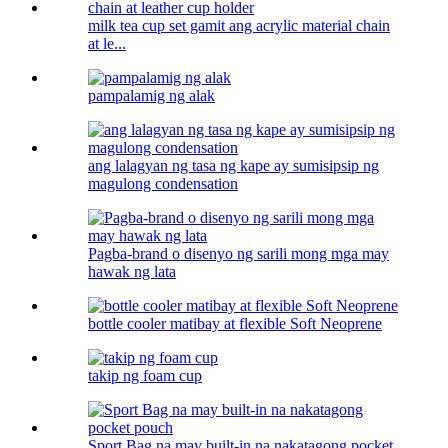
milk tea cup set gamit ang acrylic material chain
at le...
pampalamig ng alak
ang lalagyan ng tasa ng kape ay sumisipsip ng
magulong condensation
Pagba-brand o disenyo ng sarili mong mga may
hawak ng lata
bottle cooler matibay at flexible Soft Neoprene
takip ng foam cup
Sport Bag na may built-in na nakatagong pocket