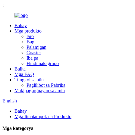
;
Bahay
Mga produkto
laro
Bag
Palamigan
Coaster
Iba pa
Hindi nakagrupo
Balita
Mga FAQ
Tungkol sa atin
Paglilibot sa Pabrika
Makipag-ugnayan sa amin
English
Bahay
Mga Itinatampok na Produkto
Mga kategorya