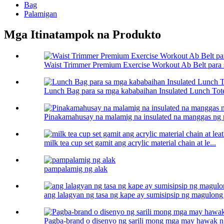
Bag
Palamigan
Mga Itinatampok na Produkto
Waist Trimmer Premium Exercise Workout Ab Belt para 
Lunch Bag para sa mga kababaihan Insulated Lunch Tote
Pinakamahusay na malamig na insulated na manggas ng 
milk tea cup set gamit ang acrylic material chain at le...
pampalamig ng alak
ang lalagyan ng tasa ng kape ay sumisipsip ng magulong
Pagba-brand o disenyo ng sarili mong mga may hawak ng