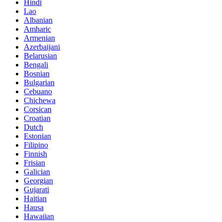
Hindi
Lao
Albanian
Amharic
Armenian
Azerbaijani
Belarusian
Bengali
Bosnian
Bulgarian
Cebuano
Chichewa
Corsican
Croatian
Dutch
Estonian
Filipino
Finnish
Frisian
Galician
Georgian
Gujarati
Haitian
Hausa
Hawaiian