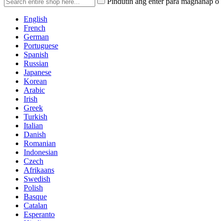
Pindutin ang enter para maghanap o
English
French
German
Portuguese
Spanish
Russian
Japanese
Korean
Arabic
Irish
Greek
Turkish
Italian
Danish
Romanian
Indonesian
Czech
Afrikaans
Swedish
Polish
Basque
Catalan
Esperanto