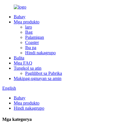
Bahay
Mga produkto
laro
Bag
Palamigan
Coaster
Iba pa
Hindi nakagrupo
Balita
Mga FAQ
Tungkol sa atin
Paglilibot sa Pabrika
Makipag-ugnayan sa amin
English
Bahay
Mga produkto
Hindi nakagrupo
Mga kategorya